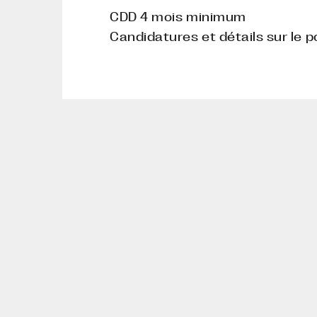
CDD 4 mois minimum
Candidatures et détails sur le
© Marniquet Aubouin
atelier d’urban