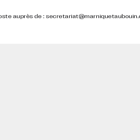
 poste auprès de : secretariat@marniquetaubouin
isme et d’architecture