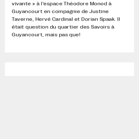
vivante » à l’espace Théodore Monod à
Guyancourt en compagnie de Justine
Taverne, Hervé Cardinal et Dorian Spaak. Il
était question du quartier des Savoirs à
Guyancourt, mais pas que!
© Marniquet Aubouin
atelier d’urbanisme et d’architecture
Crédits
Linkedin
Instagram