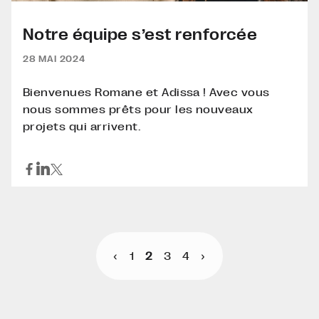
Notre équipe s’est renforcée
28 MAI 2024
Bienvenues Romane et Adissa ! Avec vous
nous sommes prêts pour les nouveaux
projets qui arrivent.
Pagination
‹
1
2
3
4
›
des
publications